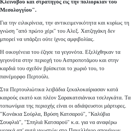
Κλεινοβού και στρατηγός εις την πολιορκίαν του
Μεσολογγίου".
Για την ειλικρίνεια, την αντικειμενικότητα και κυρίως τη
γνώση "από πρώτο χέρι" του Αλεξ. Χατζηγάκη δεν
μπορεί να υπάρξει ούτε ίχνος αμφιβολίας.
Η οικογένεια του έζησε τα γεγονότα. Εξελίχθηκαν τα
γεγονότα στην περιοχή του Ασπροποτάμου και στην
καρδιά του σχεδόν βρίσκεται το χωριό του, το
πανέμορφο Περτούλι.
Στα Περτουλιώτικα λειβάδια ξεκαλοκαίριασαν κατά
καιρούς εκατό και πλέον Σαρακατσιάνικα τσελιγκάτα. Τα
τοπωνύμια της περιοχής είναι οι αδιάψευστοι μάρτυρες.
"Κονάκια Σούρλα, Βρύση Κατσαρού", "Καλύβια
Σουφλιά", "Σπηλιά Κατσαρού" κ.α. για να αναφέρω
μερικά απ' αυτά γνωστών στο Πανελλήνιο απογόνων