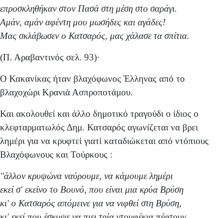
επροσκληθήκαν στον Πασά στη μέση στο σαράγι.
Αμάν, αμάν αφέντη μου μωσήδες και αγάδες!
Μας σκλάβωσεν ο Κατσαρός, μας χάλασε τα σπίτια.
(Π. Αραβαντινός σελ. 93)·
Ο Κακανίκας ήταν βλαχόφωνος Έλληνας από το
βλαχοχώρι Κρανιά Ασπροποτάμου.
Και ακολουθεί και άλλο δημοτικό τραγούδι ο ίδιος ο
κλεφταρματωλός Δημ. Κατσαρός αγωνίζεται να βρει
λημέρι για να κρυφτεί γιατί καταδιώκεται από ντόπιους
Βλαχόφωνους και Τούρκους :
"άλλον κρυψώνα ναύρουμε, να κάμουμε λημέρι
εκεί σ' εκείνο το Βουνό, που είναι μια κρύα Βρύση
κι' ο Κατσαρός απόμεινε για να νιφθεί στη Βρύση,
κι' εκεί που έσκυψε να πιει τρία ντουφέκια πέφτουν