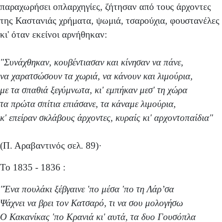
παραχωρήσει οπλαρχηγίες, ζήτησαν από τους άρχοντες
της Καστανιάς χρήματα, ψωμιά, τσαρούχια, φουστανέλες
κι' όταν εκείνοι αρνήθηκαν:
"Συνάχθηκαν, κουβέντιασαν και κίνησαν να πάνε,
να χαρατσώσουν τα χωριά, να κάνουν και λιμούρια,
με τα σπαθιά ξεγύμνωτα, κι' εμπήκαν μεσ' τη χώρα
τα πρώτα σπίτια επιάσανε, τα κάναμε λιμούρια,
κ' επείραν σκλάβους άρχοντες, κυραίς κι' αρχοντοπαίδια"
(Π. Αραβαντινός σελ. 89)·
Το 1835 - 1836 :
"Ένα πουλάκι ξέβγαινε 'πο μέσα 'πο τη Λάρ’σα
Ψάχνει να βρει τον Κατσαρό, τι να σου μολογήσω
Ο Κακανίκας 'πο Κρανιά κι' αυτά, τα δυο Γουσόπλα