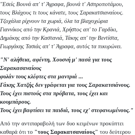
"Εσείς Βουνά απ' τ' Άγραφα, βουνά τ' Ασπροποτάμου,
τους Βλάχους τι τους κάνατε, τους Σαρακατσιαναίους.
Τζοχάλια ρίχνουν τα χωριά, όλα τα βλαχοχώρια
Γιαννίκος από την Κρανιά, Χρήστος απ' το Γαρδίκι,
Δημάκης από την Καστανιά, Τάκης απ' την Βεντίστα,
Γιωργάκης Τασιάς απ' τ' Άγραφα, αυτός τα πικυρώνει.
"Ν' αλήθεια, αφέντη, Χουσνή μ' πασά για τους
Σαρακασαναίους
φυλάν τους κλέφτες στα μαντριά ...
Γάκης Χατζής δεν γράφεται για τους Σαρακατσιάνους.
Τους έχει πιστούς στα πρόβατα, τους έχει και
κουμπάρους.
Τους έχει βαφτίσει τα παιδιά, τους εχ' στεφανωμένους."
Από την αντιπαραβολή των δυο κειμένων προκύπτει
καθαρά ότι το
"τους Σαρακατσαναίους"
του δεύτερου