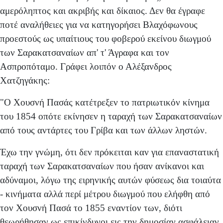
αμερόληπτος και ακριβής και δίκαιος. Δεν θα έγραφε
ποτέ αναλήθειες για να κατηγορήσει Βλαχόφωνους
προεστούς ως υπαίτιους του φοβερού εκείνου διωγμού
των Σαρακατσαναίων απ' τ' Άγραφα και τον
Ασπροπόταμο. Γράφει λοιπόν ο Αλέξανδρος
Χατζηγάκης:
"Ο Χουσνή Πασάς κατέτρεξεν το πατριωτικόν κίνημα
του 1854 οπότε εκίνησεν η ταραχή των Σαρακατσαναίων
από τους αντάρτες του Γρίβα και των άλλων ληστών.
Έχω την γνώμη, ότι δεν πρόκειται καν για επαναστατική
ταραχή των Σαρακατσαναίων που ήσαν ανίκανοι και
αδύναμοι, λόγω της ειρηνικής αυτών φύσεως δια τοιαύτα
- κινήματα αλλά περί μέτρου διωγμού που ελήφθη από
τον Χουσνή Πασά το 1855 εναντίον των, διότι
θεωρήθησαν ως επικίνδυνοι εις την δημοσίαν ασφάλειαν.