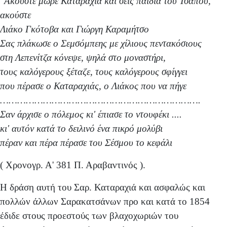
"Ακούστε μωρέ Καταραχιά και σεις παιδιά του Τσάπου,
ακούστε
Λιάκο Γκότοβα και Γιώργη Καραμήτσο
Σας πλάκωσε ο Σεμσόμπεης με χίλιους πεντακόσιους
στη Λεπενίτζα κόνεψε, ψηλά στο μοναστήρι,
τους καλόγερους ξέταζε, τους καλόγερους σφίγγει
που πέρασε ο Καταραχιάς, ο Λιάκος που να πήγε
…………………………………………………………….
Σαν άρχισε ο πόλεμος κι' έπιασε το ντουφέκι ....
κι' αυτόν κατά το δειλινό ένα πικρό μολύβι
πέραν και πέρα πέρασε του Σέσμου το κεφάλι
( Χρονογρ. Α' 381 Π. Αραβαντινός ).
Η δράση αυτή του Σαρ. Καταραχιά και ασφαλώς και
πολλών άλλων Σαρακατσάνων προ και κατά το 1854
έδιδε στους προεστούς των βλαχοχωριών του