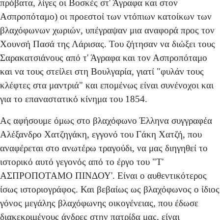
πρόβατα, λίγες οι Βοσκές στ' Άγραφα και στον
Ασπροπόταμο) οι προεστοί των ντόπιων κατοίκων των
βλαχόφωνων χωριών, υπέγραψαν μια αναφορά προς τον
Χουνσή Πασά της Λάρισας. Του ζήτησαν να διώξει τους
Σαρακατσιάνους από τ' Άγραφα και τον Ασπροπόταμο
και να τους στείλει στη Βουλγαρία, γιατί "φυλάν τους
κλέφτες στα μαντριά" και επομένως είναι συνένοχοι και
για το επαναστατικό κίνημα του 1854.
Ας αφήσουμε όμως στο βλαχόφωνο Έλληνα συγγραφέα
Αλέξανδρο Χατζηγάκη, εγγονό του Γάκη Χατζή, που
αναφέρεται στο ανωτέρω τραγούδι, να μας διηγηθεί το
ιστορικό αυτό γεγονός από το έργο του "Τ'
ΑΣΠΡΟΠΟΤΑΜΟ ΠΙΝΔΟΥ'. Είναι ο αυθεντικό­τερος
ίσως ιστοριογράφος. Και βεβαίως ως βλαχόφωνος ο ίδιος
γόνος μεγάλης βλαχόφωνης οικογένειας, που έδωσε
διακεκριμένους άνδρες στην πατρίδα μας, είναι