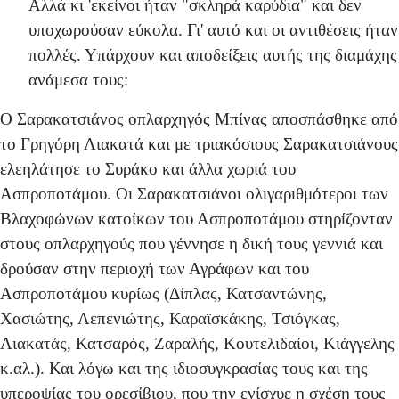
Αλλά κι 'εκείνοι ήταν "σκληρά καρύδια" και δεν
υποχωρούσαν εύκολα. Γι' αυτό και οι αντιθέσεις ήταν
πολλές. Υπάρχουν και αποδείξεις αυτής της διαμάχης
ανάμεσα τους:
Ο Σαρακατσιάνος οπλαρχηγός Μπίνας αποσπάσθηκε από
το Γρηγόρη Λιακατά και με τριακόσιους Σαρακατσιάνους
ελεηλάτησε το Συράκο και άλλα χωριά του
Ασπροποτάμου. Οι Σαρακατσιάνοι ολιγαριθμότεροι των
Βλαχοφώνων κατοίκων του Ασπροποτάμου στηρίζονταν
στους οπλαρχηγούς που γέννησε η δική τους γεννιά και
δρούσαν στην περιοχή των Αγράφων και του
Ασπροποτάμου κυρίως (Δίπλας, Κατσαντώνης,
Χασιώτης, Λεπενιώτης, Καραϊσκάκης, Τσιόγκας,
Λιακατάς, Κατσαρός, Ζαραλής, Κουτελιδαίοι, Κιάγγελης
κ.αλ.). Και λόγω και της ιδιοσυγκρασίας τους και της
υπεροψίας του ορεσίβιου, που την ενίσχυε η σχέση τους