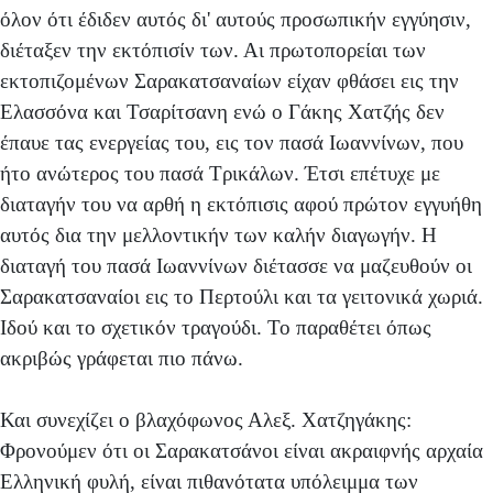
όλον ότι έδιδεν αυτός δι' αυτούς προσωπικήν εγγύησιν,
διέταξεν την εκτόπισίν των. Αι πρωτοπορείαι των
εκτοπιζομένων Σαρακατσαναίων είχαν φθάσει εις την
Ελασσόνα και Τσαρίτσανη ενώ ο Γάκης Χατζής δεν
έπαυε τας ενεργείας του, εις τον πασά Ιωαννίνων, που
ήτο ανώτερος του πασά Τρικάλων. Έτσι επέτυχε με
διαταγήν του να αρθή η εκτόπισις αφού πρώτον εγγυήθη
αυτός δια την μελλοντικήν των καλήν διαγωγήν. Η
διαταγή του πασά Ιωαννίνων διέτασσε να μαζευθούν οι
Σαρακατσαναίοι εις το Περτούλι και τα γειτονικά χωριά.
Ιδού και το σχετικόν τραγούδι. Το παραθέτει όπως
ακριβώς γράφεται πιο πάνω.
Και συνεχίζει ο βλαχόφωνος Αλεξ. Χατζηγάκης:
Φρονούμεν ότι οι Σαρακατσάνοι είναι ακραιφνής αρχαία
Ελληνική φυλή, είναι πιθανότατα υπόλειμμα των