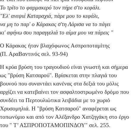
Το τρίτο το φαρμακερό τον πήρε σ'το κεφάλι.
"Ελ' ανεψιέ Καταραχιά, πάρε μου το κεφάλι,
να μη το παρ' ο Κάρακας σ'τη Λάρισα να το πάγει
κι' αφήνω σου παραγγελιά το αίμα μου να πάρεις "
Ο Κάρακας ήταν βλαχόφωνος Ασπροποταμίτης
(Π. ΑραΒαντινός σελ. 93-94)
Η κρύα βρύση του τραγουδιού είναι γνωστή και σήμερα
ως "βρύση Κατσαρού". Βρίσκεται στην πλαγιά του
βουνού που συναντάει κανένας στα δεξιά του μόλις
αρχίζει να κατεβαίνει τον ασφαλτοστρωμένο δρόμο που
συνδέει τα Περτουλιώτικα λειβάδια με το χωριό
Χρυσομηλιά. Η "βρύση Κατσαρού" αναφέρεται ως
τοπωνύμιο και από τον Αλέξανδρο Χατζηγάκη στο έργο
του " Τ’ ΑΣΠΡΟΠΟΤΑΜΟΠΙΝΔΟΥ" σελ. 255.