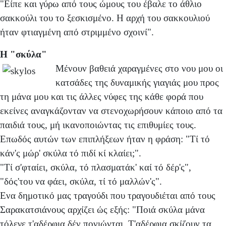
"Είπε και γύρω από τους ώμους του έβαλε το άθλιο
σακκούλι του το ξεσκισμένο. Η αρχή του σακκουλιού
ήταν φτιαγμένη από στριμμένο σχοινί".
Η "σκύλα"
Μένουν βαθειά χαραγμένες στο νου μου οι
κατσάδες της δυναμικής γιαγιάς μου προς
τη μάνα μου και τις άλλες νύφες της κάθε φορά που
εκείνες αναγκάζονταν να στενοχωρήσουν κάποιο από τα
παιδιά τους, μή ικανοποιώντας τις επιθυμίες τους.
Επωδός αυτών των επιπλήξεων ήταν η φράση: "Τί τό
κάν'ς μώρ' σκύλα τό πιδί κί κλαίει;".
"Τί σ'φταίει, σκύλα, τό πλασματάκ' καί τό δέρ'ς",
"δός'του να φάει, σκύλα, τί τό μαλλών'ς".
Ενα δημοτικό μας τραγούδι που τραγουδιέται από τους
Σαρακατσιάνους αρχίζει ώς εξής: "Ποιά σκύλα μάνα
τόλεγε τ'αδέρφια δέν πονιώνται. Τ'αδέρφια σκίζουν τα