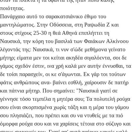
ποιότητας.
Πανάρχαιο αυτό το σαρακατσιάνικο έθιμο του
μαντηλώματος. Στην Οδύσσεια, στη Ραψωδία Ζ και
στους στίχους 25-30 η θεά Αθηνά επιπλήττει τη
Ναυσικά, την κόρη του βασιλιά των Φαιάκων Αλκίνοου
λέγοντάς της: Ναυσικά, τι νυν σ'ώδε μεθήμονα γείνατο
μήτηρ; είματα μεν τοι κείται ακηδέα σιγαλόεντα, σοι δε
γάμος σχεδόν έστιν, ινα χρή καλά μεν αυτήν έννυσθαι, τα
δε τοίσι παρασχείν, οι κε σ'άγωνται. Εκ γάρ τοι τούτων
φάτις ανθρώπους ανα- βαίνει εσθλή, χαίρουσιν δε πατήρ
και πάτνια μήτηρ. Που σημαίνει: "Ναυσικά γιατί σε
γέννησε τόσο τεμπέλα η μητέρα σου; Τα πολυτελή ρούχα
σου είναι σκορπισμένα χωρίς τάξη και η μέρα του γάμου
σου πλησιάζει, που πρέπει και συ να ντυθείς με τα πιό
όμορφα ρούχα σου και να χαρίσεις τέτοια στο σύζυγο και
στους συγγενείς του. Γιατί απ' αυτά παίρνει κανείς καλό