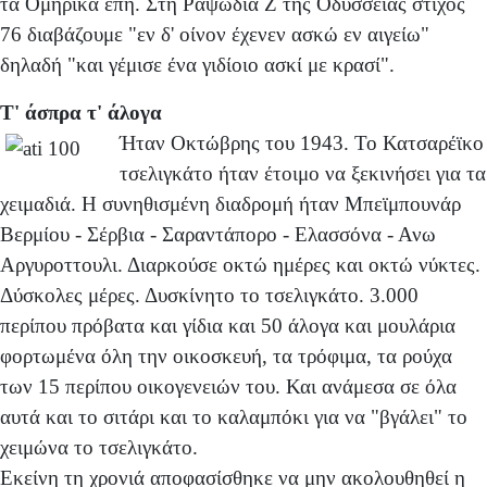
τα Ομηρικά έπη. Στη Ραψωδία Ζ της Οδύσσειας στίχος
76 διαβάζουμε "εν δ' οίνον έχενεν ασκώ εν αιγείω"
δηλαδή "και γέμισε ένα γιδίοιο ασκί με κρασί".
Τ' άσπρα τ' άλογα
Ήταν Οκτώβρης του 1943. Το Κατσαρέϊκο
τσελιγκάτο ήταν έτοιμο να ξεκινήσει για τα
χειμαδιά. Η συνηθισμένη διαδρομή ήταν Μπεϊμπουνάρ
Βερμίου - Σέρβια - Σαραντάπορο - Ελασσόνα - Ανω
Αργυροττουλι. Διαρκούσε οκτώ ημέρες και οκτώ νύκτες.
Δύσκολες μέρες. Δυσκίνητο το τσελιγκάτο. 3.000
περίπου πρόβατα και γίδια και 50 άλογα και μουλάρια
φορτωμένα όλη την οικοσκευή, τα τρόφιμα, τα ρούχα
των 15 περίπου οικογενειών του. Και ανάμεσα σε όλα
αυτά και το σιτάρι και το καλαμπόκι για να "βγάλει" το
χειμώνα το τσελιγκάτο.
Εκείνη τη χρονιά αποφασίσθηκε να μην ακολουθηθεί η