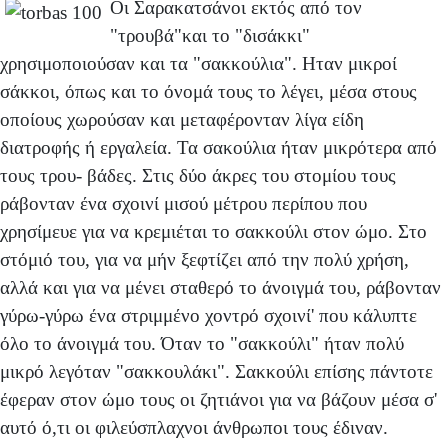
Οι Σαρακατσάνοι εκτός από τον
"τρουβά"και το "δισάκκι"
χρησιμοποιούσαν και τα "σακκούλια". Ηταν μικροί
σάκκοι, όπως και το όνομά τους το λέγει, μέσα στους
οποίους χωρούσαν και μεταφέρονταν λίγα είδη
διατροφής ή εργαλεία. Τα σακούλια ήταν μικρότερα από
τους τρου- βάδες. Στις δύο άκρες του στομίου τους
ράβονταν ένα σχοινί μισού μέτρου περίπου που
χρησίμευε για να κρεμιέται το σακκούλι στον ώμο. Στο
στόμιό του, για να μήν ξεφτίζει από την πολύ χρήση,
αλλά και για να μένει σταθερό το άνοιγμά του, ράβονταν
γύρω-γύρω ένα στριμμένο χοντρό σχοινί' που κάλυπτε
όλο το άνοιγμά του. Όταν το "σακκούλι" ήταν πολύ
μικρό λεγόταν "σακκουλάκι". Σακκούλι επίσης πάντοτε
έφεραν στον ώμο τους οι ζητιάνοι για να βάζουν μέσα σ'
αυτό ό,τι οι φιλεύσπλαχνοι άνθρωποι τους έδιναν.