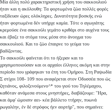
Μία άλλη πολύ χαρακτηριστική χρήση του σακκουλιού
ήταν και η ακόλουθη: Τα φορτωμένα ζώα πολλές φορές
ταξίδευαν ώρες ολόκληρες. Δυνατότητα βοσκής ενώ
ήταν φορτωμένα δέν υπήρχε καμία. Τότε ο αγωγιάτης
κρεμούσε ένα σακκούλι γεμάτο κριθάρι στο αυχένα τους
και έβαζε το στόμα τους μέσα στο άνοιγμα του
σακκουλιού. Και το ζώο έπαιρνε το γεύμα του
βαδίζοντας.
Το σακκούλι φαίνεται ότι το ήξεραν και το
χρησιμοποιούσαν και οι αρχαίοι έλληνες ακόμη και στην
περίοδο που γράφηκαν τα έπη του Ομήρου. Στη Ραψωδία
Σ στίχοι 108- 109 που αναφέρεται στον Οδυσσέα που ώς
ζητιάνος, φιλοξενούμενο^* του γιού του Τηλέμαχου,
καθόταν ανάμεσα στους μνηστήρες, διαβάζουμε: "Ηρα,
και άμφ' ώμοισιν αει- κέα βάλλετο ττήρην, πυωνά
ρωγαλέην, έν δέ στρόφος ήεν αορτήρ", που σημαίνει: