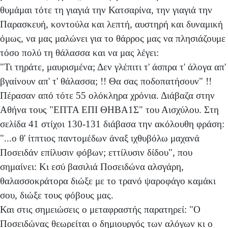
θυμάμαι τότε τη γιαγιά την Κατσαρίνα, την γιαγιά την
Παρασκευή, κοντούλα και λεπτή, αυστηρή και δυναμική
όμως, να μας μαλώνει για το θάρρος μας να πλησιάζουμε
τόσο πολύ τη θάλασσα και να μας λέγει:
"Τι τηράτε, μαυρισμένα; Δεν γλέπιτι τ' άσπρα τ' άλογα απ'
βγαίνουν απ' τ' θάλασσα; !! Θα σας ποδοπατήσουν" !!
Πέρασαν από τότε 55 ολόκληρα χρόνια. Διάβαζα στην
Αθήνα τους "ΕΠΤΑ ΕΠΙ ΘΗΒΑ1Σ" του Αισχύλου. Στη
σελίδα 41 στίχοι 130-131 διάβασα την ακόλουθη φράση:
"...ο θ' ίτπτιος παντομέδων άναξ ιχθυβόλω μαχανά
Ποσειδάν επίλυσιν φόβων; εττίλυσιν δίδου", που
σημαίνει: Κι εσύ βασιλιά Ποσειδώνα αλσγάρη,
θαλασσοκράτορα διώξε με το τρανό ψαροφάγο καμάκι
σου, διώξε τους φόβους μας.
Και στις σημειώσεις ο μεταφραστής παρατηρεί: "Ο
Ποσειδώνας θεωρείται ο δημιουργός των αλόγων κι ο