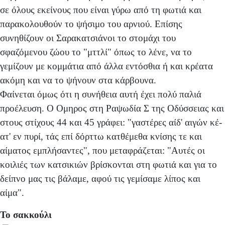
σε όλους εκείνους που είναι γύρω από τη φωτιά και
παρακολουθούν το ψήσιμο του αρνιού. Επίσης
συνηθίζουν οι Σαρακατσιάνοι το στομάχι του
σφαζόμενου ζώου το "μττλί" όπως το λένε, να το
γεμίζουν με κομμάτια από άλλα εντόσθια ή και κρέατα
ακόμη και να το ψήνουν στα κάρβουνα.
Φαίνεται όμως ότι η συνήθεια αυτή έχει πολύ παλιά
προέλευση. Ο Ομηρος στη Ραψωδία Σ της Οδύσσειας και
στους στίχους 44 και 45 γράφει: "γαστέρες αίδ' αιγών κέ-
ατ' εν πυρί, τάς επί δόρττω κατθέμεθα κνίσης τε και
αίματος εμπλήσαντες", που μεταφράζεται: "Αυτές οι
κοιλιές των κατσικιών βρίσκονται στη φωτιά και για το
δείπνο μας τις βάλαμε, αφού τις γεμίσαμε λίπος και
αίμα".
Το σακκούλι