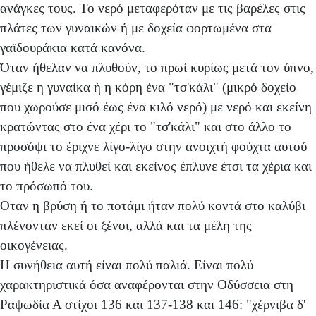
ανάγκες τους. Το νερό μεταφερόταν με τις βαρέλες στις
πλάτες των γυναικών ή με δοχεία φορτωμένα στα
γαϊδουράκια κατά κανόνα.
Όταν ήθελαν να πλυθούν, το πρωί κυρίως μετά τον ύπνο,
γέμιζε η γυναίκα ή η κόρη ένα "τσ'κάλι" (μικρό δοχείο
που χωρούσε μισό έως ένα κιλό νερό) με νερό και εκείνη
κρατώντας στο ένα χέρι το "τσ'κάλι" και στο άλλο το
προσόψι το έριχνε λίγο-λίγο στην ανοιχτή φούχτα αυτού
που ήθελε να πλυθεί και εκείνος έπλυνε έτσι τα χέρια και
το πρόσωπό του.
Οταν η βρύση ή το ποτάμι ήταν πολύ κοντά στο καλύβι
πλένονταν εκεί οι ξένοι, αλλά και τα μέλη της
οικογένειας.
Η συνήθεια αυτή είναι πολύ παλιά. Είναι πολύ
χαρακτηριστικά όσα αναφέρονται στην Οδύσσεια στη
Ραψωδία Α στίχοι 136 και 137-138 και 146: "χέρνιβα δ'