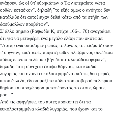
ενάησεν, ώς οί ύπ' εύρηκάπων ο Των επεμαίετο νώτα
ορθών εσταόκον", δηλαδή "το εξής όμως ο ανόητος δεν
κατάλαβε ότι αυτοί είχαν δεθεί κάτω από τα στήθη των
δασύμαλλων προβάτων".
Σ' άλλο σημείο (Ραψωδία Κ, στίχοι 166-1 70) αναγράφει
ότι για να μεταφέρει ένα μεγάλο ελάφι που σκότωσε:
"Αυτάρ εγώ σπασάμεν ρωπάς τε λύγους τε πείσμα δ' όσον
τ' όργνιαν, ευστρεφές αμφοτέρωθεν πλεξάμενος συνέδεσα
πόδας δεινοίο πελώρου βήν δέ καταλοφάδεια φέρων",
δηλαδή "στη συνέχεια έκοψα θάμνους και κλαδιά
λυγαριάς και σχοινί ευκολοστριμμένο από τις δυο μεριές
αφού έπλεξα, έδεσα μαζί τα πόδια του φοβερού πελώριου
θηρίου και προχώρησα μεταφέροντάς το στους ώμους
μου...".
Από τις αφηγήσεις του αυτές προκύπτει ότι τα
ευκολοστριμμένα κλαδιά λυγαριάς, που έχουν και το