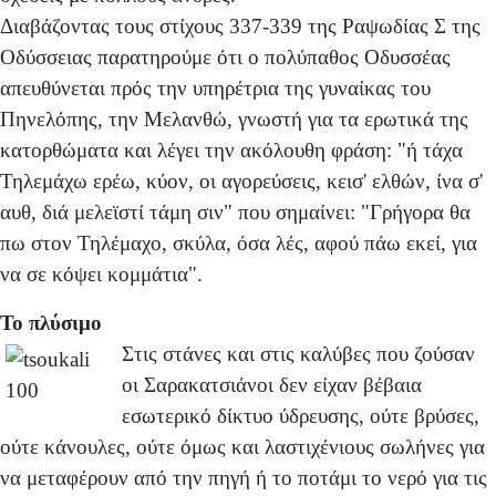
Διαβάζοντας τους στίχους 337-339 της Ραψωδίας Σ της
Οδύσσειας παρατηρούμε ότι ο πολύπαθος Οδυσσέας
απευθύνεται πρός την υπηρέτρια της γυναίκας του
Πηνελόπης, την Μελανθώ, γνωστή για τα ερωτικά της
κατορθώματα και λέγει την ακόλουθη φράση: "ή τάχα
Τηλεμάχω ερέω, κύον, οι αγορεύσεις, κεισ' ελθών, ίνα σ'
αυθ, διά μελεϊστί τάμη σιν" που σημαίνει: "Γρήγορα θα
πω στον Τηλέμαχο, σκύλα, όσα λές, αφού πάω εκεί, για
να σε κόψει κομμάτια".
Το πλύσιμο
Στις στάνες και στις καλύβες που ζούσαν
οι Σαρακατσιάνοι δεν είχαν βέβαια
εσωτερικό δίκτυο ύδρευσης, ούτε βρύσες,
ούτε κάνουλες, ούτε όμως και λαστιχένιους σωλήνες για
να μεταφέρουν από την πηγή ή το ποτάμι το νερό για τις