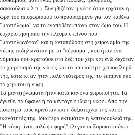
σακκούλια κ.λ.π.). Συνηθιζόταν η νύφη όταν ερχόταν η
ώρα του αποχωρισμού το προοριζόμενο για τον καθένα
"μαντήλωμα" να το εναποθέτει πάνω στον ώμο του. Η
ευχαρίστηση από την πλευρά εκείνου που
"μαντηλωνόταν" και η ανταπόδοση στη χειρονομία της
νύφης εκδηλωνόταν με το "κέρασμα", που ήταν ένα
νόμισμα που κρατούσε στο δεξί του χέρι και ενώ δεχόταν
το χαιρετισμό της νύφης και το απαραίτητο χειροφίλημά
της, έστω κι αν ήταν πολύ νεότερος της, το έπαιρνε απο
το χερι του η νυφη.
Τα μαντ(η)λώματα ήταν κατά κανόνα χειροποίητα. Τα
έγνεθε, τα ύφαινε ή τα κένταγε η ίδια η νύφη. Από την
ποιότητά τους κρινόταν και η δεξιοτεχνία της και οι
ικανότητές της. Ιδιαίτερα εκτιμόταν η λεπτοδουλειά της.
"Η νύφη είναι πολύ ψηφηρή" έλεγαν οι Σαρακατσιάνοι
όταν τα πλεκτά ή τα υφαντά της ήταν πολύ καλής