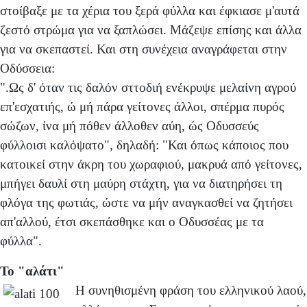
στοίβαξε με τα χέρια του ξερά φύλλα και έφκιασε μ'αυτά
ζεστό στρώμα για να ξαπλώσει. Μάζεψε επίσης και άλλα
για να σκεπαστεί. Και στη συνέχεια αναγράφεται στην
Οδύσσεια:
".Ως δ' όταν τις δαλόν σττοδιή ενέκρυψε μελαίνη αγρού
επ'εσχατιής, ώ μή πάρα γείτονες άλλοι, σπέρμα πυρός
σώζων, ίνα μή πόθεν άλλοθεν αύη, ώς Οδυσσεύς
φύλλοισι καλόψατο", δηλαδή: "Και όπως κάποιος που
κατοικεί στην άκρη του χωραφιού, μακρυά από γείτονες,
μπήγει δαυλί στη μαύρη στάχτη, για να διατηρήσει τη
φλόγα της φωτιάς, ώστε να μήν αναγκασθεί να ζητήσει
απ'αλλού, έτσι σκεπάσθηκε και ο Οδυσσέας με τα
φύλλα".
Το "αλάτι"
Η συνηθισμένη φράση του ελληνικού λαού,