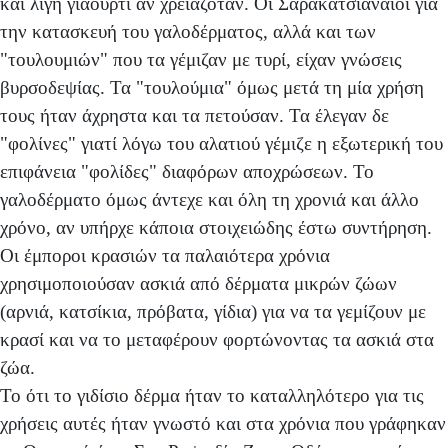
και λίγη γιαούρτι αν χρειαζόταν. Οι Σαρακατσιαναίοι για
την κατασκευή του γαλοδέρματος, αλλά και των
"τουλουμιών" που τα γέμιζαν με τυρί, είχαν γνώσεις
βυρσοδεψίας. Τα "τουλούμια" όμως μετά τη μία χρήση
τους ήταν άχρηστα και τα πετούσαν. Τα έλεγαν δε
"φολίνες" γιατί λόγω του αλατιού γέμιζε η εξωτερική του
επιφάνεια "φολίδες" διαφόρων αποχρώσεων. Το
γαλοδέρματο όμως άντεχε και όλη τη χρονιά και άλλο
χρόνο, αν υπήρχε κάποια στοιχειώδης έστω συντήρηση.
Οι έμποροι κρασιών τα παλαιότερα χρόνια
χρησιμοποιούσαν ασκιά από δέρματα μικρών ζώων
(αρνιά, κατσίκια, πρόβατα, γίδια) για να τα γεμίζουν με
κρασί και να το μεταφέρουν φορτώνοντας τα ασκιά στα
ζώα.
Το ότι το γιδίσιο δέρμα ήταν το καταλληλότερο για τις
χρήσεις αυτές ήταν γνωστό και στα χρόνια που γράφηκαν