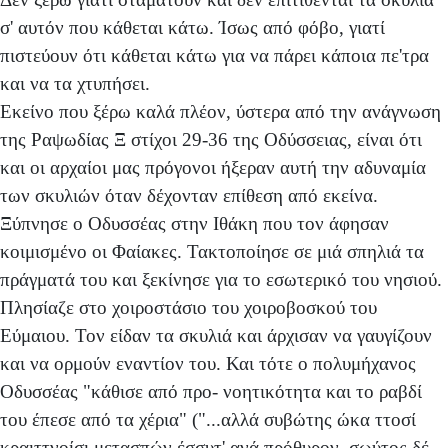
σ' αυτόν που κάθεται κάτω. Ίσως από φόβο, γιατί
πιστεύουν ότι κάθεται κάτω για να πάρει κάποια πε'τρα
και να τα χτυπήσει.
Εκείνο που ξέρω καλά πλέον, ύστερα από την ανάγνωση
της Ραψωδίας Ξ στίχοι 29-36 της Οδύσσειας, είναι ότι
και οι αρχαίοι μας πρόγονοι ήξεραν αυτή την αδυναμία
των σκυλιών όταν δέχονταν επίθεση από εκείνα.
Ξύπνησε ο Οδυσσέας στην Ιθάκη που τον άφησαν
κοιμισμένο οι Φαίακες. Τακτοποίησε σε μιά σπηλιά τα
πράγματά του και ξεκίνησε για το εσωτερικό του νησιού.
Πλησίαζε στο χοιροστάσιο του χοιροβοσκού του
Εύμαιου. Τον είδαν τα σκυλιά και άρχισαν να γαυγίζουν
και να ορμούν εναντίον του. Και τότε ο πολυμήχανος
Οδυσσέας "κάθισε από προ- νοητικότητα και το ραβδί
του έπεσε από τα χέρια" ("...αλλά συβώτης ώκα ττοσί
κραιττνοίσι μετασπών έσσυτ' ανά πρόθυρον, σωύτος δέ