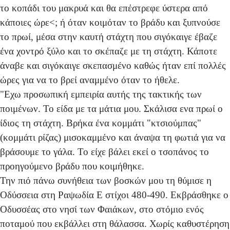
το κοπάδι του μακρυά και θα επέστρεφε ύστερα από
κάποιες ώρε<; ή όταν κοιμόταν το βράδυ και ξυπνούσε
το πρωί, μέσα στην καυτή στάχτη που σιγόκαιγε έβαζε
ένα χοντρό ξύλο και το σκέπαζε με τη στάχτη. Κάποτε
άναβε και σιγόκαιγε σκεπασμένο καθώς ήταν επί πολλές
ώρες για να το βρεί αναμμένο όταν το ήθελε.
"Εχω προσωπική εμπειρία αυτής της τακτικής των
ποιμένων. Το είδα με τα μάτια μου. Σκάλισα ενα πρωί ο
ίδιος τη στάχτη. Βρήκα ένα κομμάτι "κτσιούμπας"
(κομμάτι ρίζας) μισοκαμμένο και άναψα τη φωτιά για να
βράσουμε το γάλα. Το είχε βάλει εκεί ο τσοπάνος το
προηγούμενο βράδυ που κοιμήθηκε.
Την πιό πάνω συνήθεια των βοσκών μου τη θύμισε η
Οδύσσεια στη Ραψωδία Ε στίχοι 480-490. Εκβράσθηκε ο
Οδυσσέας στο νησί των Φαιάκων, στο στόμιο ενός
ποταμού που εκβάλλει στη θάλασσα. Χωρίς καθυστέρηση