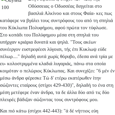
Οδύσσειας ο Οδυσσέας διηγείται στο
βασιλιά Αλκίνοο και στους Φαία- κες πως
κατάφερε να βγάλει τους συντρόφους του από τη σπηλιά
του Κύκλωπα Πολυφήμου, αφού πρώτα τον τύφλωσε.
Στο κοπάδι του Πολύφημου μέσα στη σπηλιά του
υπήρχαν κριάρια δυνατά και ψηλά. "Τους ακέων
συνέεργον ευστρεφέεσι λύγοισι, τής έπι Κυκλωψ εύδε
πέλωρ...." δηλαδή αυτά χωρίς θόρυβο, έδεσα ανά τρία με
ευ- κολοστριμμένα κλαδιά λυγαριάς, πάνω στα οποία
κοιμόταν ο πελώριος Κύκλωπας. Και συνεχίζει: "6 μέν έν
μέσω άνδρα φέρεσκε Τώ δ' ετέρω εκατέρωθεν ίτην
σώζοντες εταίρους (στίχοι 429-430)", δηλαδή το ένα στη
μέση μετέφερε έναν άνδρα, τα δε άλλα δύο από τις δύο
πλευρές βάδιζαν σώζοντας τους συντρόφους μου.
Και πιό κάτω (στίχοι 442-443): "ά δέ νήττιος εύη