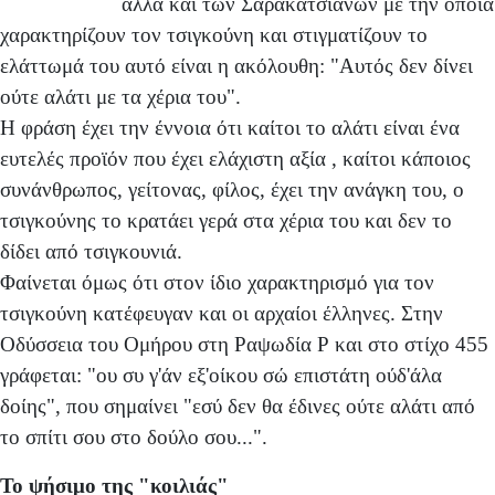
αλλά και των Σαρακατσιάνων με την οποία
χαρακτηρίζουν τον τσιγκούνη και στιγματίζουν το
ελάττωμά του αυτό είναι η ακόλουθη: "Αυτός δεν δίνει
ούτε αλάτι με τα χέρια του".
Η φράση έχει την έννοια ότι καίτοι το αλάτι είναι ένα
ευτελές προϊόν που έχει ελάχιστη αξία , καίτοι κάποιος
συνάνθρωπος, γείτονας, φίλος, έχει την ανάγκη του, ο
τσιγκούνης το κρατάει γερά στα χέρια του και δεν το
δίδει από τσιγκουνιά.
Φαίνεται όμως ότι στον ίδιο χαρακτηρισμό για τον
τσιγκούνη κατέφευγαν και οι αρχαίοι έλληνες. Στην
Οδύσσεια του Ομήρου στη Ραψωδία Ρ και στο στίχο 455
γράφεται: "ου συ γ'άν εξ'οίκου σώ επιστάτη ούδ'άλα
δοίης", που σημαίνει "εσύ δεν θα έδινες ούτε αλάτι από
το σπίτι σου στο δούλο σου...".
Το ψήσιμο της "κοιλιάς"