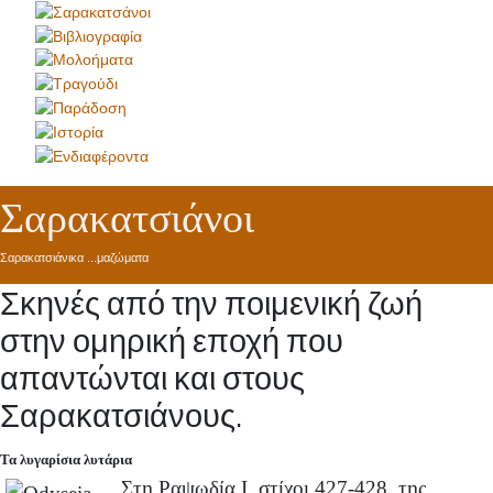
Σαρακατσιάνοι
Σαρακατσιάνικα ...μαζώματα
Σκηνές από την ποιμενική ζωή
στην ομηρική εποχή που
απαντώνται και στους
Σαρακατσιάνους.
Τα λυγαρίσια λυτάρια
Στη Ραψωδία I, στίχοι 427-428, της