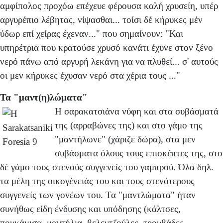
αμφίπολος προχόω επέχευε φέρουσα καλή χρυσείη, υπέρ
αργυρέπιο λέβητας, νίψασθαι... τοίσι δέ κήρυκες μέν
ύδωρ επί χείρας έχεναν..." που σημαίνουν: "Και
υπηρέτρια που κρατούσε χρυσό κανάτι έχυνε στον ξένο
νερό πάνω από αργυρή λεκάνη για να πλυθεί... σ' αυτούς
οι μεν κήρυκες έχυσαν νερό στα χέρια τους ..."
Τα "μαντ(η)λώματα"
Η σαρακατσιάνα νύφη και στα συβάσματά
της (αρραβώνες της) και στο γάμο της
"μαντήλωνε" (χάριζε δώρα), στα μεν
συβάσματα όλους τους επισκέπτες της, στο
δέ γάμο τους στενούς συγγενείς του γαμπρού. Όλα δηλ.
τα μέλη της οικογένειάς του και τους στενότερους
συγγενείς των γονέων του. Τα "μαντλώματα" ήταν
συνήθως είδη ένδυσης και υπόδησης (κάλτσες,
πουκάμισα, μαντήλια, βελεντζούλες, τρουβάδες,