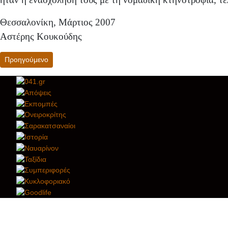
Θεσσαλονίκη, Μάρτιος 2007
Αστέρης Κουκούδης
Προηγούμενο άρθρο: Δόλοπες και Δολοπία
Προηγούμενο