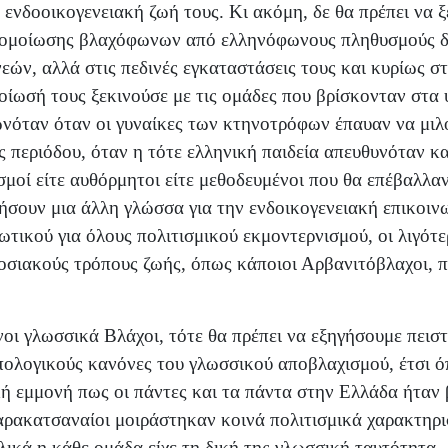
 ενδοοικογενειακή ζωή τους. Κι ακόμη, δε θα πρέπει να 
φομοίωσης βλαχόφωνων από ελληνόφωνους πληθυσμούς δε
εών, αλλά στις πεδινές εγκαταστάσεις τους και κυρίως στ
οίωσή τους ξεκινούσε με τις ομάδες που βρίσκονταν στα
ωνόταν όταν οι γυναίκες των κτηνοτρόφων έπαυαν να μιλο
 περιόδου, όταν η τότε ελληνική παιδεία απευθυνόταν κ
μοί είτε αυθόρμητοι είτε μεθοδευμένοι που θα επέβαλλα
ουν μια άλλη γλώσσα για την ενδοικογενειακή επικοινω
τικού για όλους πολιτισμικού εκμοντερνισμού, οι λιγότε
ιακούς τρόπους ζωής, όπως κάποιοι Αρβανιτόβλαχοι, πα
οι γλωσσικά Βλάχοι, τότε θα πρέπει να εξηγήσουμε πειστ
ωπολογικούς κανόνες του γλωσσικού αποβλαχισμού, έτσι 
κή εμμονή πως οι πάντες και τα πάντα στην Ελλάδα ήταν 
Σαρακατσαναίοι μοιράστηκαν κοινά πολιτισμικά χαρακτηρ
λικά η κάθε ομάδα είχε τη δική της γλωσσική ταυτότητα.