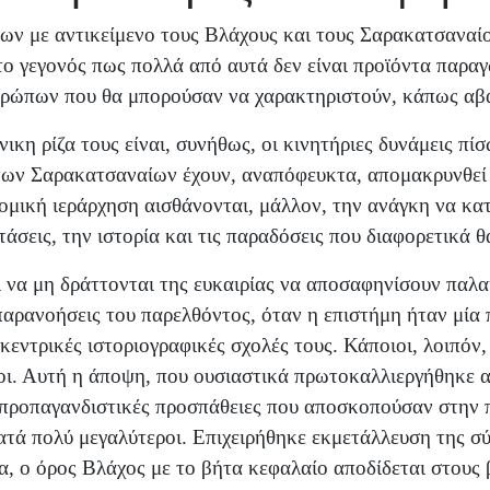
λίων με αντικείμενο τους Βλάχους και τους Σαρακατσαναίο
το γεγονός πως πολλά από αυτά δεν είναι προϊόντα παρα
ρώπων που θα μπορούσαν να χαρακτηριστούν, κάπως αβασ
ικη ρίζα τους είναι, συνήθως, οι κινητήριες δυνάμεις πί
 των Σαρακατσαναίων έχουν, αναπόφευκτα, απομακρυνθεί
νομική ιεράρχηση αισθάνονται, μάλλον, την ανάγκη να κ
τάσεις, την ιστορία και τις παραδόσεις που διαφορετικά θ
ι να μη δράττονται της ευκαιρίας να αποσαφηνίσουν παλα
αρανοήσεις του παρελθόντος, όταν η επιστήμη ήταν μία π
κεντρικές ιστοριογραφικές σχολές τους. Κάποιοι, λοιπόν
ι. Αυτή η άποψη, που ουσιαστικά πρωτοκαλλιεργήθηκε α
ς προπαγανδιστικές προσπάθειες που αποσκοπούσαν στην
τά πολύ μεγαλύτεροι. Επιχειρήθηκε εκμετάλλευση της σ
α, ο όρος Βλάχος με το βήτα κεφαλαίο αποδίδεται στους 