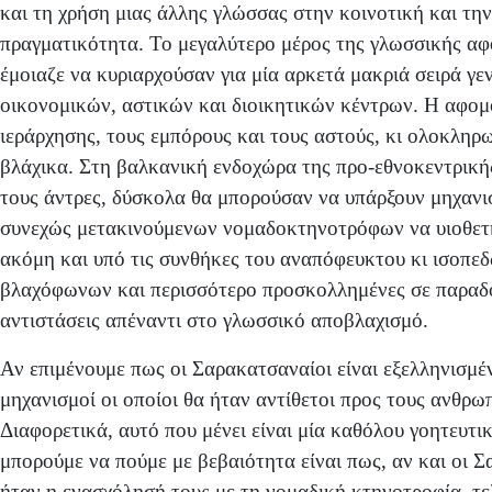
και τη χρήση μιας άλλης γλώσσας στην κοινοτική και την
πραγματικότητα. Το μεγαλύτερο μέρος της γλωσσικής α
έμοιαζε να κυριαρχούσαν για μία αρκετά μακριά σειρά γεν
οικονομικών, αστικών και διοικητικών κέντρων. Η αφομ
ιεράρχησης, τους εμπόρους και τους αστούς, κι ολοκληρ
βλάχικα. Στη βαλκανική ενδοχώρα της προ-εθνοκεντρικής
τους άντρες, δύσκολα θα μπορούσαν να υπάρξουν μηχανισ
συνεχώς μετακινούμενων νομαδοκτηνοτρόφων να υιοθετήσ
ακόμη και υπό τις συνθήκες του αναπόφευκτου κι ισοπεδω
βλαχόφωνων και περισσότερο προσκολλημένες σε παραδοσ
αντιστάσεις απέναντι στο γλωσσικό αποβλαχισμό.
Αν επιμένουμε πως οι Σαρακατσαναίοι είναι εξελληνισμέν
μηχανισμοί οι οποίοι θα ήταν αντίθετοι προς τους ανθρ
Διαφορετικά, αυτό που μένει είναι μία καθόλου γοητευτι
μπορούμε να πούμε με βεβαιότητα είναι πως, αν και οι 
ήταν η ενασχόλησή τους με τη νομαδική κτηνοτροφία, τε