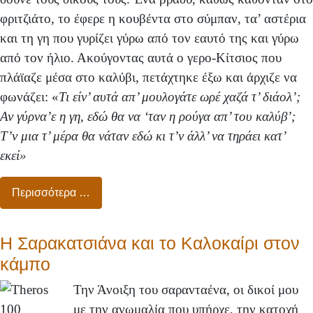
φριτζιάτο, το έφερε η κουβέντα στο σύμπαν, τα’ αστέρια
και τη γη που γυρίζει γύρω από τον εαυτό της και γύρω
από τον ήλιο. Ακούγοντας αυτά ο γερο-Κίτσιος που
πλάϊαζε μέσα στο καλύβι, πετάχτηκε έξω και άρχιζε να
φωνάζει: «
Τι είν’ αυτά απ’ μουλογάτε ωρέ χαζά τ’ διάολ’;
Αν γύρνα’ε η γη, εδώ θα να ‘ταν η ρούγα απ’ του καλύβ’;
Τ’ν μια τ’ μέρα θα νάταν εδώ κι τ’ν άλλ’ να τηράει κατ’
εκεί»
Περισσότερα …
Η Σαρακατσιάνα και το Καλοκαίρι στον
κάμπο
Την Άνοιξη του σαρανταένα, οι δικοί μου
με την ανωμαλία που υπήρχε, την κατοχή