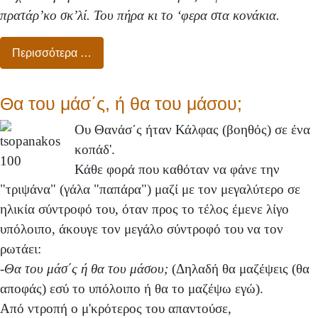
πρατάρ’κο σκ’λί. Toυ πήρα κι το ‘φερα στα κονάκια.
Περισσότερα …
Θα του μάσ΄ς, ή θα του μάσου;
Ου Θανάσ΄ς ήταν Κάλφας (βοηθός) σε ένα
κοπάδ'.
Κάθε φορά που καθόταν να φάνε την
"τριψάνα" (γάλα "παπάρα") μαζί με τον μεγαλύτερο σε
ηλικία σύντροφό του, όταν προς το τέλος έμενε λίγο
υπόλοιπο, άκουγε τον μεγάλο σύντροφό του να τον
ρωτάει:
-
Θα του μάσ΄ς ή θα του μάσου;
(Δηλαδή θα μαζέψεις (θα
αποφάς) εσύ το υπόλοιπο ή θα το μαζέψω εγώ).
Από ντροπή ο μ'κρότερος του απαντούσε,