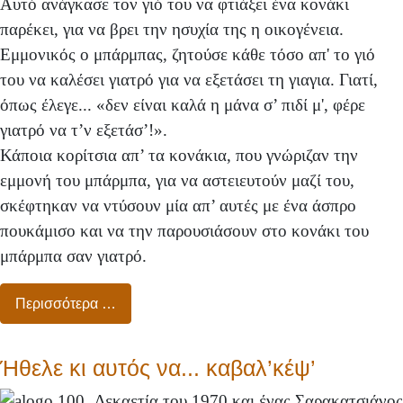
Αυτό ανάγκασε τον γιό του να φτιάξει ένα κονάκι
παρέκει, για να βρει την ησυχία της η οικογένεια.
Εμμονικός ο μπάρμπας, ζητούσε κάθε τόσο απ' το γιό
του να καλέσει γιατρό για να εξετάσει τη γιαγια. Γιατί,
όπως έλεγε... «δεν είναι καλά η μάνα σ’ πιδί μ', φέρε
γιατρό να τ’ν εξετάσ’!».
Κάποια κορίτσια απ’ τα κονάκια, που γνώριζαν την
εμμονή του μπάρμπα, για να αστειευτούν μαζί του,
σκέφτηκαν να ντύσουν μία απ’ αυτές με ένα άσπρο
πουκάμισο και να την παρουσιάσουν στο κονάκι του
μπάρμπα σαν γιατρό.
Περισσότερα …
Ήθελε κι αυτός να... καβαλ’κέψ’
Δεκαετία του 1970 και ένας Σαρακατσιάνος