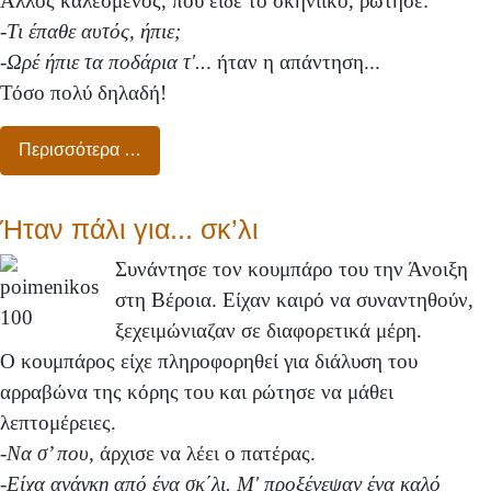
Άλλος καλεσμένος, που είδε το σκηνιικό, ρώτησε:
-
Τι έπαθε αυτός, ήπιε;
-Ωρέ ήπιε τα ποδάρια τ'..
. ήταν η απάντηση...
Τόσο πολύ δηλαδή!
Περισσότερα …
Ήταν πάλι για... σκ’λι
Συνάντησε τον κουμπάρο του την Άνοιξη
στη Βέροια. Είχαν καιρό να συναντηθούν,
ξεχειμώνιαζαν σε διαφορετικά μέρη.
Ο κουμπάρος είχε πληροφορηθεί για διάλυση του
αρραβώνα της κόρης του και ρώτησε να μάθει
λεπτομέρειες.
-
Να σ’ που,
άρχισε να λέει ο πατέρας.
-
Είχα ανάγκη από ένα σκ΄λι. Μ' προξένεψαν ένα καλό