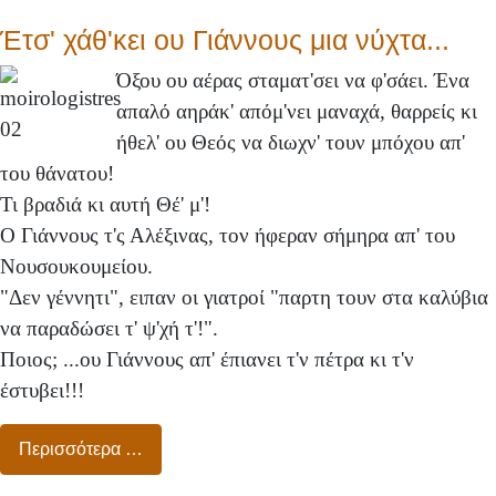
Έτσ' χάθ'κει ου Γιάννους μια νύχτα...
Όξου ου αέρας σταματ'σει να φ'σάει. Ένα
απαλό αηράκ' απόμ'νει μαναχά, θαρρείς κι
ήθελ' ου Θεός να διωχν' τουν μπόχου απ'
του θάνατου!
Τι βραδιά κι αυτή Θέ' μ'!
Ο Γιάννους τ'ς Αλέξινας, τον ήφεραν σήμηρα απ' του
Νουσουκουμείου.
"Δεν γέννητι", ειπαν οι γιατροί "παρτη τουν στα καλύβια
να παραδώσει τ' ψ'χή τ'!".
Ποιος; ...ου Γιάννους απ' έπιανει τ'ν πέτρα κι τ'ν
έστυβει!!!
Περισσότερα …