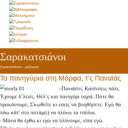
Σαρακατσιάνοι
Σαρακατσιάνικα ...μαζώματα
Τα πανηγύρια στη Μόρφα, τ'ς Παναϊάς
–Παναϊότι; Καπίνσεις πάλι;
'Εχουμε δ’λειές. Θέλ’ς και πανηγύρι ταχιά. Πότε θα
προκάνουμε; Σ'κωθείτε κι εσείς να βοηθήσετε. Εγώ θα
πάω κάτ' στο ποτάμ(ι) να πλύνω τα τσόλια.
–Μάνα θα έρθω κι εγώ να πλύνουμε, είπα εγώ.