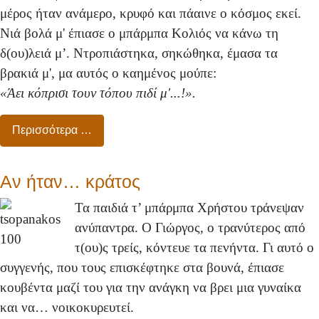
μέρος ήταν ανάμερο, κρυφό και πάαινε ο κόσμος εκεί.
Νιά βολά μ' έπιασε ο μπάρμπα Κολιός να κάνω τη
δ(ου)λειά μ’. Ντροπιάστηκα, σηκώθηκα, έμασα τα
βρακιά μ', μα αυτός ο καημένος μούπε:
«Άει κόπρισι τουν τόπου πιδί μ'...!».
Περισσότερα …
Αν ήταν… κράτος
Τα παιδιά τ’ μπάρμπα Χρήστου τράνεψαν
ανύπαντρα. Ο Γιώργος, ο τρανύτερος από
τ(ου)ς τρείς, κόντευε τα πενήντα. Γι αυτό ο
συγγενής, που τους επισκέφτηκε στα βουνά, έπιασε
κουβέντα μαζί του για την ανάγκη να βρει μια γυναίκα
και να… νοικοκυρευτεί.