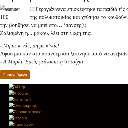
Η Γερογιάννενα επισκέφτηκε τα παιδιά τ’ς σ
της πολυκατοικίας και χτύπησε το κουδούν
την βοηθήσει να μπεί στο… ‘σανσέρ(ι).
Ζαλισμένη η... μάκου, λέει στη νύφη της:
-
Μη με κ’νάς, μη με κ’νάς!
Αφού μπήκαν στο ασανσέρ και ξεκίνησε αυτό να ανεβαίνει
-
Α Μαρία. Εμείς φεύγουμε ή τα τοίχια;
Προηγούμενο άρθρο: Έτσ' χάθ'κει ου Γιάννους μια νύχτα...
Προηγούμενο