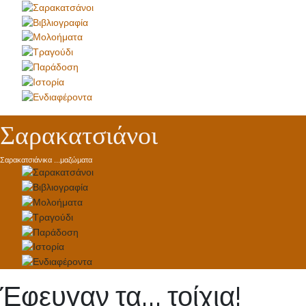
Σαρακατσιάνοι
Σαρακατσιάνικα ...μαζώματα
Έφευγαν τα… τοίχια!