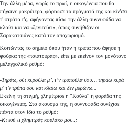
Την άλλη μέρα, νωρίς το πρωί, η οικογένεια που θα
πήγαινε μακρύτερα, φόρτωσε τα πράγματά της και κίν'σει
τ' στράτα τ'ς, αφήνοντας πίσω την άλλη συννυφάδα να
κλαίει και να «ξενιτεύει», όπως συνήθιζαν οι
Σαρακατσιάνες κατά τον αποχωρισμό.
Κοιτώντας το σημείο όπου ήταν η τρύπα που άφησε η
φούρκα της «τσιατούρας», είπε με εκείνον τον μονότονο
μελαγχολικό ρυθμό:
-
Τηράω, ούι κυρούλα μ’, τ’ν τρυπούλα σου… τηράω κυρά
μ' τ'ν τρύπα σου και κλαίω και δεν μερώνω...
Εκείνη τη στιγμή, χλημίτρισε η "Κούλα" η φοράδα της
οικογένειας. Στο άκουσμα της, η συννυφάδα συνέχισε
πάντα στον ίδιο το ρυθμό:
-
Κι εσύ τι χλημιτράς κουλάκο μου..;