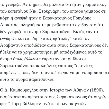
το γνώριζε. Αν σημειωθεί μάλιστα ότι ήταν γραμματικός
του καπετάνου Νικ. Στουρνάρη, του οποίου γαμπρός σε
κόρη ή ανεψιά ήταν ο Σαρακατσιάνος Γρηγόρης
Λιακατάς, οδηγούμαστε με βεβαιότητα σχεδόν στο ότι
δέν γνώριζε το όνομα Σαρακατσιάνοι. Εκτός εάν το
εγνώριζε και επειδή "καταχρηστικώς" κατά τον
Αραβαντινό αποδιδόταν αυτό στους Σαρακατσιάνους δέν
ήθελε να το χρη­σιμοποιήσει μή αποδεχόμενος αυτό το
όνομα όπως άλλω­στε έπρατταν και οι ίδιοι οι
Σαρακατσιάνοι αποκαλούντες εαυτούς "σκηνίτες
ποιμένες". Ίσως δεν το αναφέρει για να μη νομιμοποιήσει
αυτό το όνομα παρατσούκλι.
Ο Δ. Καμπούρογλου στην Ιστορία των Αθηνών (1896),
σαφέστατα αναφέρεται στους Σαρακατσάνους όταν γρά­
φει: "Παρεμβάλλομεν τινά περί των σκηνιτών...