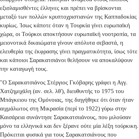
εξισλαμισθέντες έλληνες και πρέπει να βρίσκονται
μεταξύ των πολλών κρυπτοχριστιανών της Καππαδοκίας
κυρίως. Ίσως κάποτε όταν η Τουρκία γίνει ευρωπαϊκή
χώρα, οι Τούρκοι αποκτήσουν ευρωπαϊκή νοοτροπία, τα
μειονοτι­κά δικαιώματα γίνουν απόλυτα σεβαστά, η
ελευθερία της έκφρασης γίνει πραγματικότητα, ίσως τότε
και κάποιοι Σαρακατσιάνοι θελήσουν να αποκαλύψουν
την καταγωγή τους.
"Ο Σαρακατσιάνος Στέργιος Γκόβαρης γράφει η Αγγ.
Χατζημιχάλη (αν. σελ. λθ'), διευθυντής το 1975 του
Μπάγκειου της Ομόνοιας, της διηγήθηκε ότι όταν ήταν
αιχμά­λωτος στη Μικρασία (περί το 1922) γύρω στην
Καισάρεια συνάντησε Σαρακατσιιάνους, που μιλούσαν
μόνο τα ελληνι­κά και δεν ξέρανε ούτε μία λέξη τούρκικη.
Πρόκειται φυσι­κά για τους Σαρακατσιάνους που