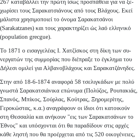
267 καταβάλλει την πρώτη ίσως προσπάθεια για να ξε­
χωρίσει τους Σαρακατσιάνους από τους Βλάχους. Εκεί
μά­λιστα χρησιμοποιεί το όνομα Σαρακατσάνοι
(Sarakatzanes) και τους χαρακτηρίζει ώς λαό ελληνικό
(population grecgue).
To 1871 ο εισαγγελέας I. Χατζίσκος στη δίκη των συ­
νεργατών της συμμορίας που διέπραξε το έγκλημα του
Δήλεσι ομιλεί για Αλβανοβλάχους και Σαρακατζάνηδες.
Στην από 18-6-1874 αναφορά 58 τσελιγκάδων με πο­λύ
γνωστά Σαρακατσιάνικα επώνυμα (Πολύζος, Ρουπα­κιάς,
Σπανός, Μπίκος, Σούρλας, Κούτρας, Ξηρομερίτης,
Γεροκώστας, κ.α.) αναγράφουν οι ίδιοι ότι κατοικούν
στη Θεσσαλία και ανήκουν "εις των Σαρακατσάνων το
Έθνος" και υπόσχονται ότι θα παραδίδουν στις αρχές
κάθε ληστή που θα προέρχεται από τις 520 οικογένειες,