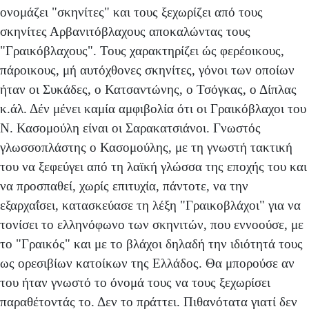
ονομάζει "σκηνίτες" και τους ξεχωρίζει από τους
σκηνίτες Αρβανιτόβλαχους αποκαλώντας τους
"Γραικόβλαχους". Τους χαρακτηρίζει ώς φερέοικους,
πάροικους, μή αυτόχθονες σκηνίτες, γόνοι των οποίων
ήταν οι Συκάδες, ο Κατσαντώνης, ο Τσόγκας, ο Δίπλας
κ.άλ. Δέν μένει καμία αμφιβολία ότι οι Γραικόβλαχοι του
Ν. Κασομούλη εί­ναι οι Σαρακατσιάνοι. Γνωστός
γλωσσοπλάστης ο Κασομούλης, με τη γνωστή τακτική
του να ξεφεύγει από τη λαϊ­κή γλώσσα της εποχής του και
να προσπαθεί, χωρίς επι­τυχία, πάντοτε, να την
εξαρχαΐσει, κατασκεύασε τη λέξη "Γραικοβλάχοι" για να
τονίσει το ελληνόφωνο των σκηνι­τών, που εννοούσε, με
το "Γραικός" και με το βλάχοι δη­λαδή την ιδιότητά τους
ως ορεσιβίων κατοίκων της Ελλά­δος. Θα μπορούσε αν
του ήταν γνωστό το όνομά τους να τους ξεχωρίσει
παραθέτοντάς το. Δεν το πράττει. Πιθανό­τατα γιατί δεν