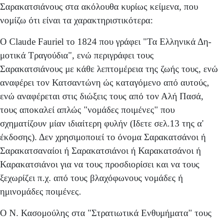
Σαρακατσιάνους στα ακόλουθα κυρίως κείμενα, που
νομίζω ότι είναι τα χαρακτηριστικότερα:
Ο Claude Fauriel το 1824 που γράφει "Τα Ελληνικά Δη­
μοτικά Τραγούδια", ενώ περιγράφει τους
Σαρακατσιάνους με κάθε λεπτομέρεια της ζωής τους, ενώ
αναφέρει τον Κατσαντώνη ώς καταγόμενο από αυτούς,
ενώ αναφέρεται στις διώξεις τους από τον Αλή Πασά,
τους αποκαλεί απλώς "νομάδες ποιμένες" που
σχηματίζουν μίαν ιδιαίτε­ρη φυλήν (Ιδετε σελ.13 της α'
έκδοσης). Δεν χρησιμοποιεί το όνομα Σαρακατσάνοι ή
Σαρακατσαναίοι ή Σαρακατσιάνοι ή Καρακατσάνοι ή
Καρακατσιάνοι για να τους προσ­διορίσει και να τους
ξεχωρίζει π.χ. από τους βλαχόφωνους νομάδες ή
ημινομάδες ποιμένες.
Ο Ν. Κασομούλης στα "Στρατιωτικά Ενθυμήματα" τους