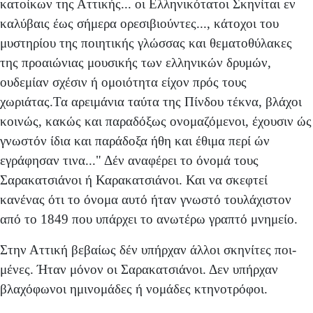
κατοίκων της Αττικής... οι Ελληνικότατοι Σκηνίται εν
καλύβαις έως σήμερα ορεσιβιούντες..., κάτοχοι του
μυστηρίου της ποιη­τικής γλώσσας και θεματοθύλακες
της προαιώνιας μουσι­κής των ελληνικών δρυμών,
ουδεμίαν σχέσιν ή ομοιότητα είχον πρός τους
χωριάτας.Τα αρειμάνια ταύτα της Πίνδου τέκνα, βλάχοι
κοινώς, κακώς και παραδόξως ονομαζόμε­νοι, έχουσιν ώς
γνωστόν ίδια και παράδοξα ήθη και έθιμα περί ών
εγράφησαν τινα..." Δέν αναφέρει το όνομά τους
Σαρακατσιάνοι ή Καρακατσιάνοι. Και να σκεφτεί
κανένας ότι το όνομα αυτό ήταν γνωστό τουλάχιστον
από το 1849 που υπάρχει το ανωτέρω γραπτό μνημείο.
Στην Αττική βεβαίως δέν υπήρχαν άλλοι σκηνίτες ποι­
μένες. Ήταν μόνον οι Σαρακατσιάνοι. Δεν υπήρχαν
βλαχόφωνοι ημινομάδες ή νομάδες κτηνοτρόφοι.