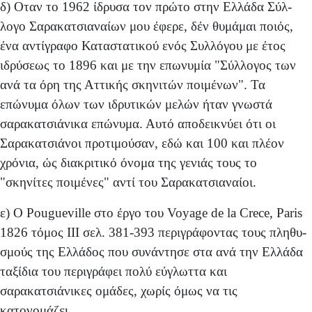
δ) Οταν το 1962 ίδρυσα τον πρώτο στην Ελλάδα Σύλ­
λογο Σαρακατσιαναίων μου έφερε, δέν θυμάμαι ποιός,
ένα αντίγραφο Καταστατικού ενός Συλλόγου με έτος
ιδρύσεως το 1896 και με την επωνυμία "Σύλλογος των
ανά τα όρη της Αττικής σκηνιτών ποιμένων". Τα
επώνυμα όλων των ιδρυτικών μελών ήταν γνωστά
σαρακατσιάνικα επώνυμα. Αυτό αποδεικνύει ότι οι
Σαρακατσιάνοι προτιμούσαν, εδώ και 100 και πλέον
χρόνια, ώς διακριτικό όνομα της γενιάς τους το
"σκηνίτες ποιμένες" αντί του Σαρακατσιαναίοι.
ε) Ο Pougueville στο έργο του Voyage de la Crece, Paris
1826 τόμος III σελ. 381-393 περιγράφοντας τους πληθυ­
σμούς της Ελλάδος που συνάντησε στα ανά την Ελλάδα
ταξίδια του περιγράφει πολύ εύγλωττα και
σαρακατσιάνικες ομάδες, χωρίς όμως να τις
κατονομάζει.