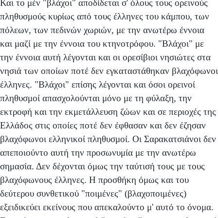
Και το μέν "βλάχοι" αποδίδεται σ' όλους τους ορει­νούς
πληθυσμούς κυρίως από τους έλληνες του κάμπου, των
πόλεων, των πεδινών χωριών, με την ανωτέρω έννοια
και μαζί με την έννοια του κτηνοτρόφου. "Βλάχοι" με
την έννοια αυτή λέγονται και οι ορεσίβιοι νησιώτες στα
νησιά των οποίων ποτέ δεν εγκαταστάθηκαν βλαχόφωνοι
έλλη­νες. "Βλάχοι" επίσης λέγονται και όσοι ορεινοί
πληθυσμοί απασχολούνται μόνο με τη φύλαξη, την
εκτροφή και την εκμετάλλευση ζώων και σε περιοχές της
Ελλάδος στις οποίες ποτέ δεν έφθασαν και δεν έζησαν
βλαχόφωνοι ελ­ληνικοί πληθυσμοί. Οι Σαρακατσιάνοι δεν
απεποιούντο αυτή την προσωνυμία με την ανωτέρω
σημασία. Δεν δέ­χονται όμως την ταύτισή τους με τους
βλαχόφωνους έλ­ληνες. Η προσθήκη όμως και του
δεύτερου συνθετικού "ποιμένες" (βλαχοποιμένες)
εξειδικεύει εκείνους που απεκαλούντο μ' αυτό το όνομα.