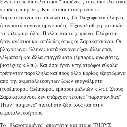
Εννοεί τους αποκλειστικά "ποιμένες", τους αποκλειστικά
νομάδες ποιμένες. Και τέ­τοιοι ήταν μόνον οι
Σαρακατσιάνοι στο σύνολό της. Οι βλαχόφωνοι έλληνες
ήταν κατά κανόνα ημινομάδες. Είχαν σταθερή κατοικία
το καλοκαίρι όλοι. Πολλοί και το χειμώνα. Ελάχιστοι
ήταν ανέστιοι και απόλιδες όπως οι Σαρακατσιάνοι. Οι
βλαχόφωνοι έλληνες κατά κανόνα είχαν άλλα επαγ­
γέλματα ή και άλλα επαγγέλματα (έμποροι, αγωγιάτες,
βιοτέχνες κ.λ.π.). Και όσοι ήταν κτηνοτρόφοι εύκολα
τρέπο­νταν παράλληλα και προς άλλα κυρίως εξαρτώμενα
από την εκμετάλλευση των ζώων επαγγέλματα
(τυρέμποροι, ζωέμποροι, έμποροι μαλλιών κ.λπ.). Στους
Σαρακατσιάνους δεν υπάρχουν τέτοιες "παρασπονδίες".
Ήταν "ποιμέ­νες" πιστοί στα ζώα τους και στην
εκμετάλλευσή τους.
Το "βλαχοποιμένες" απαντάται και στους "ΒΙΟΥΣ