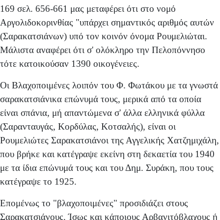
169 σελ. 656-661 μας μεταφέρει ότι στο νομό
Αργολιδοκορινθίας "υπάρχει σημαντικός αριθμός αυτών
(Σαρακατσιάνων) υπό τον κοινόν όνομα Ρουμελιώται.
Μάλιστα αναφέ­ρει ότι σ' ολόκληρο την Πελοπόννησο
τότε κατοικούσαν 1390 οικογένειες.
Οι Βλαχοποιμένες λοιπόν του Φ. Φωτάκου με τα γνω­στά
σαρακατσιάνικα επώνυμά τους, μερικά από τα οποία
είναι σπάνια, μή απαντώμενα σ' άλλα ελληνικά φύλλα
(Σαρανταυγάς, Κορδύλας, Κοτσαλής), είναι οι
Ρουμελιώτες Σαρακατσιάνοι της Αγγελικής Χατζημιχάλη,
που βρήκε και κατέγραψε εκείνη στη δεκαετία του 1940
με τα ίδια επώ­νυμά τους και του Δημ. Συράκη, που τους
κατέγραψε το 1925.
Επομένως το "βλαχοποιμένες" προσιδιάζει στους
Σαρακατσιάνους. Ίσως και κάποιους Αρβανιτόβλαχους ή