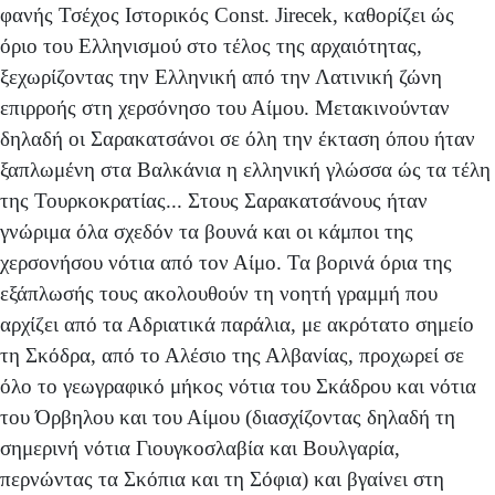
φανής Τσέχος Ιστορικός Const. Jirecek, καθορίζει ώς
όριο του Ελληνισμού στο τέλος της αρχαιότητας,
ξεχωρίζοντας την Ελληνική από την Λατινική ζώνη
επιρροής στη χερσό­νησο του Αίμου. Μετακινούνταν
δηλαδή οι Σαρακατσάνοι σε όλη την έκταση όπου ήταν
ξαπλωμένη στα Βαλκάνια η ελληνική γλώσσα ώς τα τέλη
της Τουρκοκρατίας... Στους Σαρακατσάνους ήταν
γνώριμα όλα σχεδόν τα βουνά και οι κάμποι της
χερσονήσου νότια από τον Αίμο. Τα βορινά όρια της
εξάπλωσής τους ακολουθούν τη νοητή γραμμή που
αρχίζει από τα Αδριατικά παράλια, με ακρότατο ση­μείο
τη Σκόδρα, από το Αλέσιο της Αλβανίας, προχωρεί σε
όλο το γεωγραφικό μήκος νότια του Σκάδρου και νότια
του Όρβηλου και του Αίμου (διασχίζοντας δηλαδή τη
σημερινή νότια Γιουγκοσλαβία και Βουλγαρία,
περνώντας τα Σκόπια και τη Σόφια) και βγαίνει στη