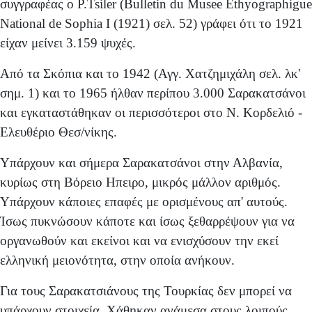
συγγραφέας ο P.Tsiler (Bulletin du Musee Ethyographigue
National de Sophia I (1921) σελ. 52) γράφει ότι το 1921
είχαν μείνει 3.159 ψυχές.
Από τα Σκόπια και το 1942 (Αγγ. Χατζημιχάλη σελ. λκ'
σημ. 1) και το 1965 ήλθαν περίπου 3.000 Σαρακατσάνοι
και εγκαταστάθηκαν οι περισσότεροι στο Ν. Κορδελιό -
Ελευθέριο Θεσ/νίκης.
Υπάρχουν και σήμερα Σαρακατσάνοι στην Αλβανία,
κυρίως στη Βόρειο Ηπειρο, μικρός μάλλον αριθμός.
Υπάρ­χουν κάποιες επαφές με ορισμένους απ' αυτούς.
Ίσως πυκνώσουν κάποτε και ίσως ξεθαρρέψουν για να
οργανω­θούν και εκείνοι και να ενισχύσουν την εκεί
ελληνική μειο­νότητα, στην οποία ανήκουν.
Για τους Σαρακατσιάνους της Τουρκίας δεν μπορεί να
υπάρχουν στοιχεία. Χάθηκαν ανάμεσα στους λοιπούς