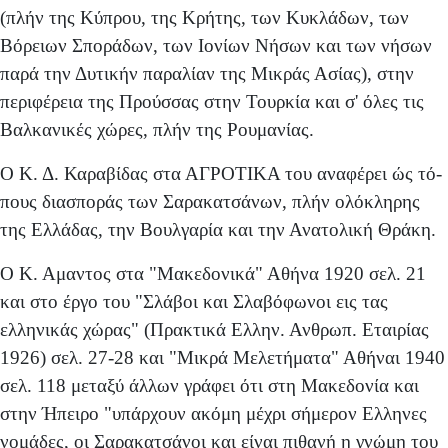
(πλήν της Κύπρου, της Κρήτης, των Κυκλάδων, των
Βόρειων Σποράδων, των Ιονίων Νήσων και των νήσων
παρά την Δυτικήν παραλίαν της Μικράς Ασίας), στην
περιφέρεια της Προύσσας στην Τουρκία και σ' όλες τις
Βαλκανικές χώρες, πλήν της Ρουμανίας.
Ο Κ. Δ. Καραβίδας στα ΑΓΡΟΤΙΚΑ του αναφέρει ώς τό­
πους διασποράς των Σαρακατσάνων, πλήν ολόκληρης
της Ελλάδας, την Βουλγαρία και την Ανατολική Θράκη.
Ο Κ. Αμαντος στα "Μακεδονικά" Αθήνα 1920 σελ. 21
και στο έργο του "Σλάβοι και Σλαβόφωνοι εις τας
ελληνι­κάς χώρας" (Πρακτικά Ελλην. Ανθρωπ. Εταιρίας
1926) σελ. 27-28 και "Μικρά Μελετήματα" Αθήναι 1940
σελ. 118 με­ταξύ άλλων γράφει ότι στη Μακεδονία και
στην Ήπειρο "υπάρχουν ακόμη μέχρι σήμερον Ελληνες
νομάδες, οι Σαρακατσάνοι και είναι πιθανή η γνώμη του