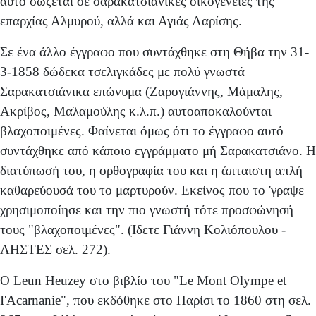
αυτό σώζεται σε σαρακατσιάνικες οικογένειες της
επαρχίας Αλμυρού, αλλά και Αγιάς Λαρίσης.
Σε ένα άλλο έγγραφο που συντάχθηκε στη Θήβα την 31-
3-1858 δώδεκα τσελιγκάδες με πολύ γνωστά
Σαρακατσιάνικα επώνυμα (Ζαρογιάννης, Μάμαλης,
Ακρίβος, Μαλαμούλης κ.λ.π.) αυτοαποκαλούνται
βλαχοποιμένες. Φαί­νεται όμως ότι το έγγραφο αυτό
συντάχθηκε από κάποιο εγγράμματο μή Σαρακατσιάνο. Η
διατύπωσή του, η ορ­θογραφία του και η άπταιστη απλή
καθαρεύουσά του το μαρτυρούν. Εκείνος που το 'γραψε
χρησιμοποίησε και την πιο γνωστή τότε προσφώνησή
τους "βλαχοποιμένες". (Ιδετε Γιάννη Κολιόπουλου -
ΛΗΣΤΕΣ σελ. 272).
Ο Leun Heuzey στο βιβλίο του "Le Mont Olympe et
I'Acarnanie", που εκδόθηκε στο Παρίσι το 1860 στη σελ.