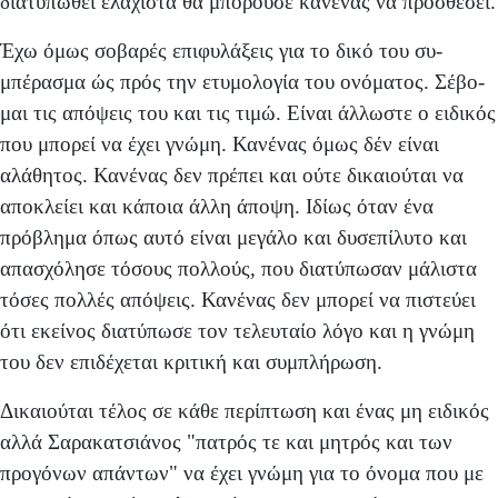
διατυπωθεί ελάχιστα θα μπορούσε κανένας να προ­σθέσει.
Έχω όμως σοβαρές επιφυλάξεις για το δικό του συ­
μπέρασμα ώς πρός την ετυμολογία του ονόματος. Σέβο­
μαι τις απόψεις του και τις τιμώ. Είναι άλλωστε ο ειδικός
που μπορεί να έχει γνώμη. Κανένας όμως δέν είναι
αλάθη­τος. Κανένας δεν πρέπει και ούτε δικαιούται να
αποκλείει και κάποια άλλη άποψη. Ιδίως όταν ένα
πρόβλημα όπως αυτό είναι μεγάλο και δυσεπίλυτο και
απασχόλησε τόσους πολλούς, που διατύπωσαν μάλιστα
τόσες πολλές από­ψεις. Κανένας δεν μπορεί να πιστεύει
ότι εκείνος διατύ­πωσε τον τελευταίο λόγο και η γνώμη
του δεν επιδέχεται κριτική και συμπλήρωση.
Δικαιούται τέλος σε κάθε περίπτωση και ένας μη ειδι­κός
αλλά Σαρακατσιάνος "πατρός τε και μητρός και των
προγόνων απάντων" να έχει γνώμη για το όνομα που με