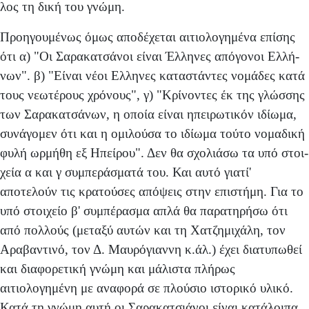
λος τη δική του γνώμη.
Προηγουμένως όμως αποδέχεται αιτιολογημένα επί­σης
ότι α) "Οι Σαρακατσάνοι είναι Έλληνες απόγονοι Ελλή­
νων". β) "Είναι νέοι Ελληνες καταστάντες νομάδες κατά
τους νεωτέρους χρόνους", γ) "Κρίνοντες έκ της γλώσσης
των Σαρακατσάνων, η οποία είναι ηπειρωτικόν ιδίωμα,
συνάγομεν ότι και η ομιλούσα το ιδίωμα τούτο νομαδική
φυ­λή ωρμήθη εξ Ηπείρου". Δεν θα σχολιάσω τα υπό στοι­
χεία α και γ συμπεράσματά του. Και αυτό γιατί'
αποτελούν τις κρατούσες απόψεις στην επιστήμη. Για το
υπό στοι­χείο β' συμπέρασμα απλά θα παρατηρήσω ότι
από πολ­λούς (μεταξύ αυτών και τη Χατζημιχάλη, τον
Αραβαντινό, τον Δ. Μαυρόγιαννη κ.άλ.) έχει διατυπωθεί
και διαφορετι­κή γνώμη και μάλιστα πλήρως
αιτιολογημένη με αναφορά σε πλούσιο ιστορικό υλικό.
Κατά τη γνώμη αυτή οι Σαρακατσιάνοι είναι κατάλοιπα