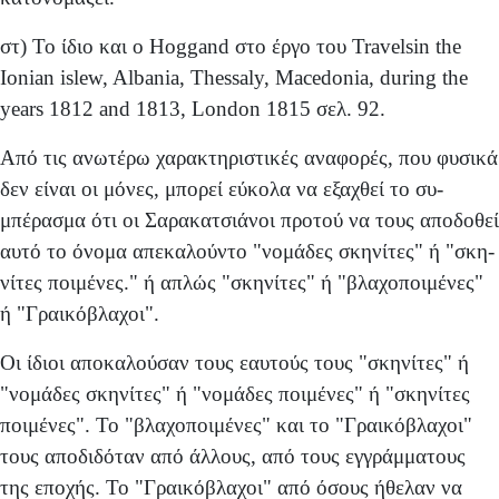
στ) Το ίδιο και ο Hoggand στο έργο του Travelsin the
Ionian islew, Albania, Thessaly, Macedonia, during the
years 1812 and 1813, London 1815 σελ. 92.
Από τις ανωτέρω χαρακτηριστικές αναφορές, που φυσικά
δεν είναι οι μόνες, μπορεί εύκολα να εξαχθεί το συ­
μπέρασμα ότι οι Σαρακατσιάνοι προτού να τους αποδοθεί
αυτό το όνομα απεκαλούντο "νομάδες σκηνίτες" ή "σκη­
νίτες ποιμένες." ή απλώς "σκηνίτες" ή "βλαχοποιμένες"
ή "Γραικόβλαχοι".
Οι ίδιοι αποκαλούσαν τους εαυτούς τους "σκηνίτες" ή
"νομάδες σκηνίτες" ή "νομάδες ποιμένες" ή "σκηνίτες
ποιμένες". Το "βλαχοποιμένες" και το "Γραικόβλαχοι"
τους απο­διδόταν από άλλους, από τους εγγράμματους
της εποχής. Το "Γραικόβλαχοι" από όσους ήθελαν να