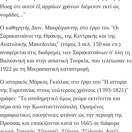
Hoeg οτι αυτοί έξ αρχαίων χρόνων διέμενον εκεί ώς
νομάδες..."
Ο καθηγητής Διον. Μαυρόγιαννης στο έργο του "Οι
Σαρακατσάνοι της Θράκης, της Κεντρικής και της
Ανατολι­κής Μακεδονίας" (τόμος 3 σελ. 150 και επ.)
αναφέρεται στις διαδρομές των Σαρακατσάνων σ' όλη τη
Βαλκανική και στην ασιατική Τουρκία, που τελείωσαν το
1922 με τη Μι­κρασιατική καταστροφή.
Ο ιστορικός Μάρκος Γκιόλιας στο έργο του "Η ιστορία
της Ευρυτανίας στους νεώτερους χρόνους (1393-1821)"
γράφει: "Το αποδημητικό όμως ρεύμα εκτείνεται και
πέρα από την Κωνσταντινούπολη. Ορισμένες
αγραφιώτικες οι­κογένειες φτάναν ώς την περιοχή της
Προύσας και εποι­κίζονται κατά το 1665 σε διάφορα
χωριά: Τσεσνίρ, Τζαμπάζι, Τζάμπα, Τζεϊνεγίρ, Αχτζέ