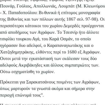
Πουνάρ, Γούλιος, Απολλωνιάς, Λουμπάτ (Μ. Κλεωνύμου
- X. Παπαδοπούλου: Βι-θυνικά ή επίτομος μονογραφία
της Βιθυνίας και των πόλε­ων αυτής 1867 σελ. 97-98). Οι
περισσότεροι κάτοικοι του χωρίου Δεμερδές προέρχονται
από αποδήμους των Αγράφων. Το Τσεσνίρ ήτο άλλοτε
τσιφλίκι τουρκου Αγά, του Κα­ρά Οσμάν, το οποίο
ηγόρασαν δυο αδελφοί, ο Καραπαναγιωτάκης και ο
Χατζηδημητράκης, ελθόντες περί το 1680 εξ Αγράφων.
Ουτοι μετά την εγκατάστασή των εκάλεσαν τους δύο
αδελφούς Ακριβάκηδες και άλλους συμπατριώτες των.
Ούτω εσχηματίσθη το χωρίον.
Πρόκειται για Σαρακατσάνους ποιμένες των Αγρά­φων,
όπως μαρτυρούν τα γνωστά ακόμα και σήμερα στην
περιοχή επώνυμά τους”.