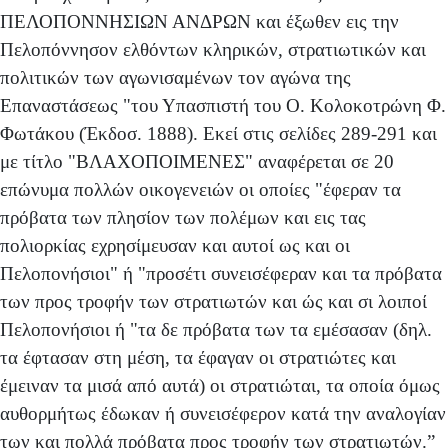
ΠΕΛΟΠΟΝΝΗΣΙΩΝ ΑΝΔΡΩΝ και έξωθεν εις την
Πελοπόννη­σον ελθόντων κληρικών, στρατιωτικών και
πολιτικών των αγωνισαμένων τον αγώνα της
Επαναστάσεως "του Υπα­σπιστή του Ο. Κολοκοτρώνη Φ.
Φωτάκου (Έκδοσ. 1888). Εκεί στις σελίδες 289-291 και
με τίτλο "ΒΛΑΧΟΠΟΙΜΕΝΕΣ" αναφέρεται σε 20
επώνυμα πολλών οικογενειών οι οποίες "έφεραν τα
πρόβατα των πλησίον των πολέμων και εις τας
πολιορκίας εχρησίμευσαν και αυτοί ως και οι
Πελοπονήσιοι" ή "προσέτι συνεισέφεραν και τα πρόβατα
των προς τροφήν των στρατιωτών και ώς και σι λοιποί
Πελο­πονήσιοι ή "τα δε πρόβατα των τα εμέσασαν (δηλ.
τα έφτασαν στη μέση, τα έφαγαν οι στρατιώτες και
έμειναν τα μισά από αυτά) οι στρατιώται, τα οποία όμως
αυθορμήτως έδωκαν ή συνεισέφερον κατά την αναλογίαν
των και πολλά πρόβατα προς τροφήν των στρατιωτών.”