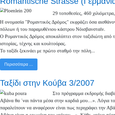
Romantische Strasse (Γερμανί
29 τοποθεσίες, 460 χιλιόμετρα
Η ονομασία "Ρομαντικός Δρόμος" εκφράζει όσα αισθάνον
πόλεων ή του παραμυθένιου κάστρου Νόισβανσταϊν.
Ο Ρομαντικός Δρόμος αποκαλύπτει στον ταξιδιώτη από τ
ιστορίας, τέχνης και κουλτούρας.
Το ταξίδι ξεκινάει με πρώτο σταθμό την πόλη...
Περισσότερα …
Ταξίδι στην Κούβα 3/2007
Στο πρόγραμμα εκδρομής διαβά
Αβάνα θα ΄ναι πάντα μέσα στην καρδιά μου…». Λόγια το
παραλείπουν να αναφέρουν είναι πως περιγράφει την Α
Αβάνα είναι η ερωμένη του χρόνου…». Κάθε χρόνο πέφτο